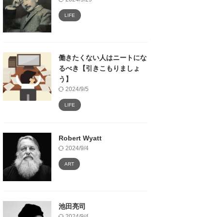
LIFE
働きたくない人はニートにな
るべき【引きこもりましょ
う】
2024/9/5
LIFE
Robert Wyatt
2024/9/4
ART
池田亮司
2024/9/4