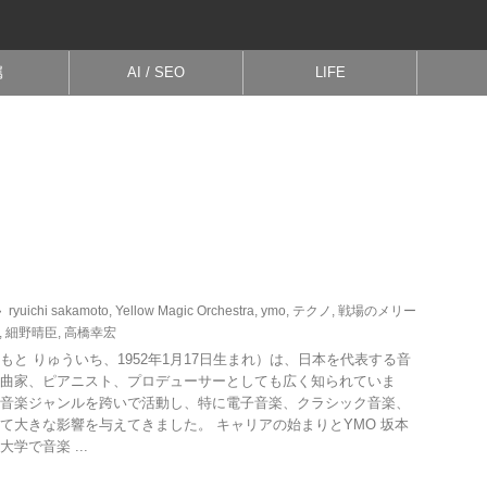
属
AI / SEO
LIFE
ryuichi sakamoto
,
Yellow Magic Orchestra
,
ymo
,
テクノ
,
戦場のメリー
,
細野晴臣
,
高橋幸宏
もと りゅういち、1952年1月17日生まれ）は、日本を代表する音
曲家、ピアニスト、プロデューサーとしても広く知られていま
音楽ジャンルを跨いで活動し、特に電子音楽、クラシック音楽、
て大きな影響を与えてきました。 キャリアの始まりとYMO 坂本
学で音楽 ...