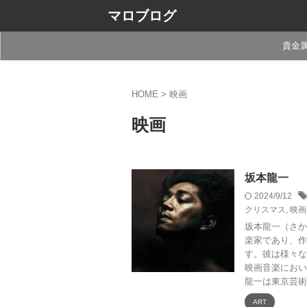
マロブログ
貴金
HOME
>
映画
映画
坂本龍一
2024/9/12
クリスマス
,
映画
坂本龍一（さか
楽家であり、作
す。彼は様々な
映画音楽におい
龍一は東京芸術大
ART