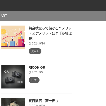
ART
純金積立って儲かる？メリッ
トとデメリットは？【各社比
較】
2024/9/16
貴金属
RICOH GR
2024/9/7
LIFE
夏目漱石「夢十夜 」
2024/9/29