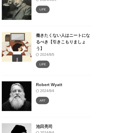
LIFE
働きたくない人はニートにな
るべき【引きこもりましょ
う】
2024/9/5
LIFE
Robert Wyatt
2024/9/4
ART
池田亮司
2024/9/4