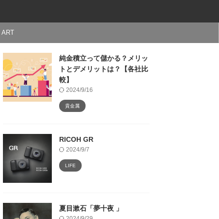
ART
純金積立って儲かる？メリッ
トとデメリットは？【各社比
較】
2024/9/16
貴金属
RICOH GR
2024/9/7
LIFE
夏目漱石「夢十夜 」
2024/9/29