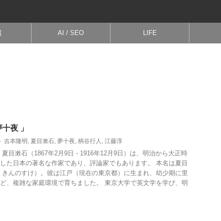
属
AI / SEO
LIFE
十夜 」
吉本隆明
,
夏目漱石
,
夢十夜
,
柄谷行人
,
江藤淳
夏目漱石（1867年2月9日 - 1916年12月9日）は、明治から大正時
した日本の著名な作家であり、評論家でもあります。 本名は夏目
 きんのすけ）。彼は江戸（現在の東京都）に生まれ、幼少期に里
ど、複雑な家庭環境で育ちました。 東京大学で英文学を学び、明