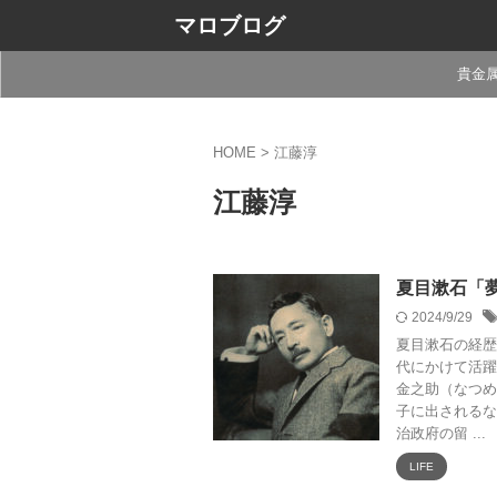
マロブログ
貴金
HOME
>
江藤淳
江藤淳
夏目漱石「夢
2024/9/29
夏目漱石の経歴 
代にかけて活躍
金之助（なつめ
子に出されるな
治政府の留 ...
LIFE